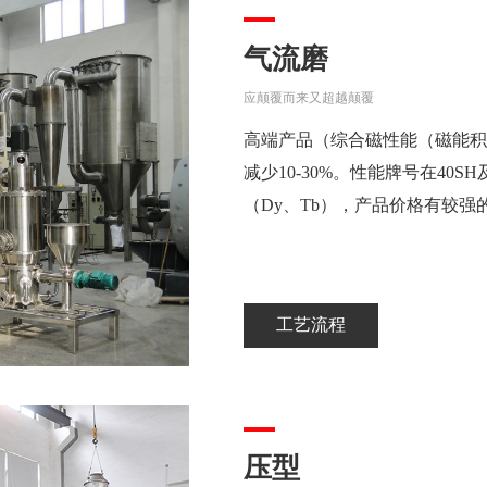
气流磨
应颠覆而来又超越颠覆
高端产品（综合磁性能（磁能积
减少10-30%。性能牌号在40
（Dy、Tb），产品价格有较强
工艺流程
压型